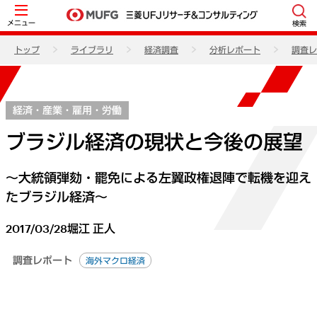
メニュー
検索
トップ
ライブラリ
経済調査
分析レポート
調査レ
経済・産業・雇用・労働
ブラジル経済の現状と今後の展望
～大統領弾劾・罷免による左翼政権退陣で転機を迎え
たブラジル経済～
2017/03/28
堀江 正人
調査レポート
海外マクロ経済