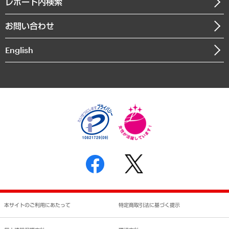
沿革
レポート内検索
まちづくり・観光・交通・スポーツ・スマートシティ
書籍
組織図・本部部室紹介
自然資源・農林水産業・食料システム
お問い合わせ
インドネシア現地法人
決算公告
English
業績ハイライト
アクセスマップ
個人情報保護方針
環境方針
サステナビリティ
特定商取引法に基づく表示
SNSアカウントコミュニティガイドライン
反社会的勢力に対する基本方針
個人情報の取り扱いについて
書面による個人情報の開示等の請求の手続きについて
本サイトのご利用にあたって
特定商取引法に基づく提示