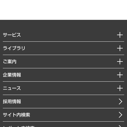
サービス
経営戦略
ライブラリ
組織・人事戦略
経済調査
ご案内
デジタルイノベーション
レポート
国際（グローバルビジネス・開発支援・国際戦略・グローバルヘルス）
セミナー・イベント情報
企業情報
コラム
サステナビリティ（環境・資源・エネルギー・ESG・人権）
MUFGビジネスセミナー
調査・研究報告書
私たちの想い
共生・ダイバーシティ
ニュース
受託案件情報
クローズアップ
社長メッセージ
GRC（ガバナンス・リスク・コンプライアンス）・防災（政策）
その他お申し込み
ニュースリリース
経営用語集
採用情報
会社概要
経済・産業・雇用・労働
調査協力のお願い
お知らせ
受託・受注実績（官公庁関連）
企業理念
医療・介護・福祉・教育・子ども
サイト内検索
メディア掲載・出演
役員一覧
自治体経営・官民協働
寄稿記事