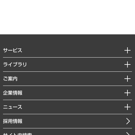
サービス
経営戦略
ライブラリ
組織・人事戦略
経済調査
ご案内
デジタルイノベーション
レポート
国際（グローバルビジネス・開発支援・国際戦略・グローバルヘルス）
セミナー・イベント情報
企業情報
コラム
サステナビリティ（環境・資源・エネルギー・ESG・人権）
MUFGビジネスセミナー
調査・研究報告書
私たちの想い
共生・ダイバーシティ
ニュース
受託案件情報
クローズアップ
社長メッセージ
GRC（ガバナンス・リスク・コンプライアンス）・防災（政策）
その他お申し込み
ニュースリリース
経営用語集
採用情報
会社概要
経済・産業・雇用・労働
調査協力のお願い
お知らせ
受託・受注実績（官公庁関連）
企業理念
医療・介護・福祉・教育・子ども