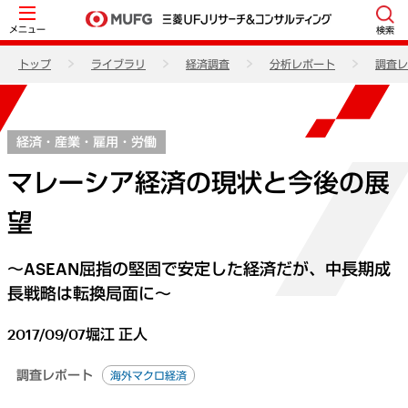
メニュー
検索
トップ
ライブラリ
経済調査
分析レポート
調査レ
経済・産業・雇用・労働
マレーシア経済の現状と今後の展
望
～ASEAN屈指の堅固で安定した経済だが、中長期成
長戦略は転換局面に～
2017/09/07
堀江 正人
調査レポート
海外マクロ経済