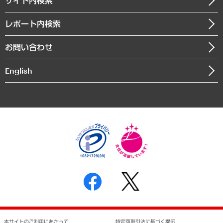
サイト内検索
メディア掲載・出演
役員一覧
自治体経営・官民協働
寄稿記事
沿革
レポート内検索
まちづくり・観光・交通・スポーツ・スマートシティ
書籍
組織図・本部部室紹介
自然資源・農林水産業・食料システム
お問い合わせ
インドネシア現地法人
決算公告
English
業績ハイライト
アクセスマップ
個人情報保護方針
環境方針
サステナビリティ
特定商取引法に基づく表示
SNSアカウントコミュニティガイドライン
反社会的勢力に対する基本方針
個人情報の取り扱いについて
書面による個人情報の開示等の請求の手続きについて
本サイトのご利用にあたって
特定商取引法に基づく提示