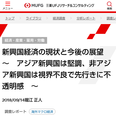
メニュー
検索
トップ
ライブラリ
経済調査
分析レポート
調査レ
経済・産業・雇用・労働
新興国経済の現状と今後の展望
～ アジア新興国は堅調、非アジ
ア新興国は視界不良で先行きに不
透明感 ～
2018/09/14
堀江 正人
調査レポート
海外マクロ経済