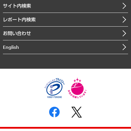
企業理念
医療・介護・福祉・教育・子ども
サイト内検索
メディア掲載・出演
役員一覧
自治体経営・官民協働
寄稿記事
沿革
レポート内検索
まちづくり・観光・交通・スポーツ・スマートシティ
書籍
組織図・本部部室紹介
自然資源・農林水産業・食料システム
お問い合わせ
インドネシア現地法人
決算公告
English
業績ハイライト
アクセスマップ
個人情報保護方針
環境方針
サステナビリティ
特定商取引法に基づく表示
SNSアカウントコミュニティガイドライン
反社会的勢力に対する基本方針
個人情報の取り扱いについて
書面による個人情報の開示等の請求の手続きについて