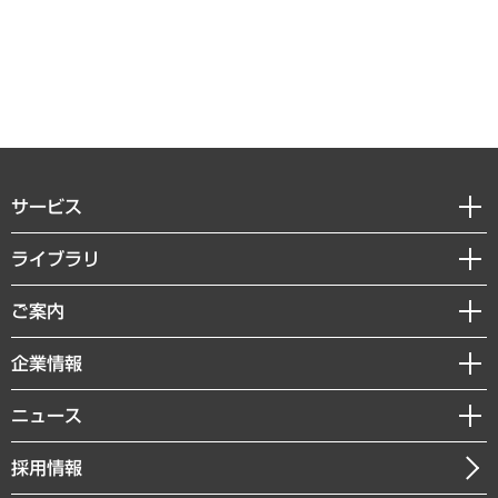
サービス
経営戦略
ライブラリ
組織・人事戦略
経済調査
ご案内
デジタルイノベーション
レポート
国際（グローバルビジネス・開発支援・国際戦略・グローバルヘルス）
セミナー・イベント情報
企業情報
コラム
サステナビリティ（環境・資源・エネルギー・ESG・人権）
MUFGビジネスセミナー
調査・研究報告書
私たちの想い
共生・ダイバーシティ
ニュース
受託案件情報
クローズアップ
社長メッセージ
GRC（ガバナンス・リスク・コンプライアンス）・防災（政策）
その他お申し込み
ニュースリリース
経営用語集
採用情報
会社概要
経済・産業・雇用・労働
調査協力のお願い
お知らせ
受託・受注実績（官公庁関連）