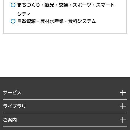
まちづくり・観光・交通・スポーツ・スマート
シティ
自然資源・農林水産業・食料システム
サービス
経営戦略
ライブラリ
組織・人事戦略
経済調査
ご案内
デジタルイノベーション
レポート
国際（グローバルビジネス・開発支援・国際戦略・グローバルヘルス）