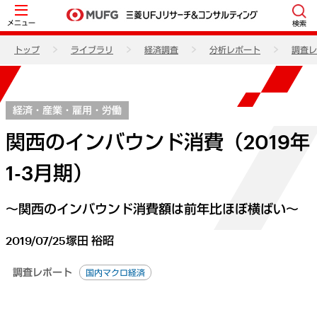
メニュー
検索
トップ
ライブラリ
経済調査
分析レポート
調査レ
経済・産業・雇用・労働
関西のインバウンド消費（2019年
1-3月期）
～関西のインバウンド消費額は前年比ほぼ横ばい～
2019/07/25
塚田 裕昭
調査レポート
国内マクロ経済