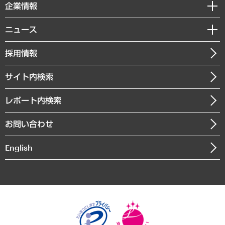
セミナー・イベント情報
企業情報
コラム
サステナビリティ（環境・資源・エネルギー・ESG・人権）
MUFGビジネスセミナー
調査・研究報告書
私たちの想い
共生・ダイバーシティ
ニュース
受託案件情報
クローズアップ
社長メッセージ
GRC（ガバナンス・リスク・コンプライアンス）・防災（政策）
その他お申し込み
ニュースリリース
経営用語集
採用情報
会社概要
経済・産業・雇用・労働
調査協力のお願い
お知らせ
受託・受注実績（官公庁関連）
企業理念
医療・介護・福祉・教育・子ども
サイト内検索
メディア掲載・出演
役員一覧
自治体経営・官民協働
寄稿記事
沿革
レポート内検索
まちづくり・観光・交通・スポーツ・スマートシティ
書籍
組織図・本部部室紹介
自然資源・農林水産業・食料システム
お問い合わせ
インドネシア現地法人
決算公告
English
業績ハイライト
アクセスマップ
個人情報保護方針
環境方針
サステナビリティ