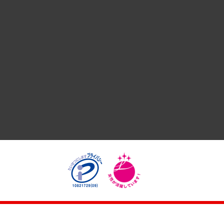
国際（グローバルビジネス・開発支援・国際戦略・グローバル
サステナビリティ（環境・資源・エネルギー・ESG・人権）
共生・ダイバーシティ
GRC（ガバナンス・リスク・コンプライアンス）・防災（政策
経済・産業・雇用・労働
医療・介護・福祉・教育・子ども
自治体経営・官民協働
まちづくり・観光・交通・スポーツ・スマートシティ
自然資源・農林水産業・食料システム