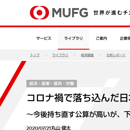
サービス
ライブラリ
ご案内
企業
トップ
ライブラリ
経済調査
分析レポート
経済・産業・雇用・労働
コロナ禍で落ち込んだ日
～今後持ち直す公算が高いが、
2020/07/21
丸山 健太