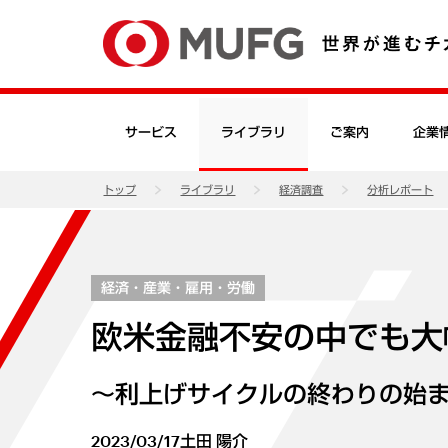
サービス
ライブラリ
ご案内
企業
トップ
ライブラリ
経済調査
分析レポート
経済・産業・雇用・労働
欧米金融不安の中でも大
～利上げサイクルの終わりの始
2023/03/17
土田 陽介