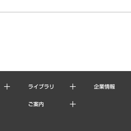
ライブラリ
企業情報
経済調査
私たちの想い
ご案内
レポート
社長メッセージ
セミナー・イベント情報
コラム
会社概要
MUFGビジネスセミナー
ヘルス）
調査・研究報告書
企業理念