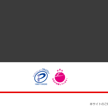
サステナビリティ（環境・資源・エネルギー・ESG・人権）
共生・ダイバーシティ
GRC（ガバナンス・リスク・コンプライアンス）・防災（政策
経済・産業・雇用・労働
医療・介護・福祉・教育・子ども
自治体経営・官民協働
まちづくり・観光・交通・スポーツ・スマートシティ
自然資源・農林水産業・食料システム
本サイトのご