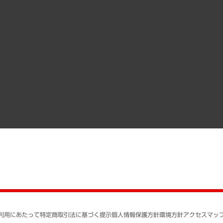
受託案件情報
クローズアップ
役員一覧
その他お申し込み
経営用語集
沿革
調査協力のお願い
）
受託・受注実績（官公庁関連）
組織図・本部部室紹介
メディア掲載・出演
インドネシア現地法人
寄稿記事
決算公告
書籍
業績ハイライト
アクセスマップ
個人情報保護方針
環境方針
サステナビリティ
特定商取引法に基づく
SNSアカウントコミュ
反社会的勢力に対する
利用にあたって
特定商取引法に基づく提示
個人情報保護方針
環境方針
アクセスマッ
個人情報の取り扱いに