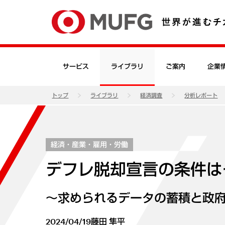
サービス
ライブラリ
ご案内
企業
トップ
ライブラリ
経済調査
分析レポート
経済・産業・雇用・労働
デフレ脱却宣言の条件は
～求められるデータの蓄積と政
2024/04/19
藤田 隼平