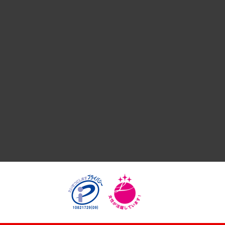
デジタルイノベーション
国際（グローバルビジネス・開発支援・国際戦略・グローバル
サステナビリティ（環境・資源・エネルギー・ESG・人権）
共生・ダイバーシティ
GRC（ガバナンス・リスク・コンプライアンス）・防災（政策
経済・産業・雇用・労働
医療・介護・福祉・教育・子ども
自治体経営・官民協働
まちづくり・観光・交通・スポーツ・スマートシティ
自然資源・農林水産業・食料システム