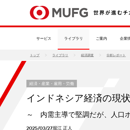
サービス
ライブラリ
ご案内
企業
トップ
ライブラリ
経済調査
分析レポート
経済・産業・雇用・労働
インドネシア経済の現
～ 内需主導で堅調だが、人口
2025/03/27
堀江 正人