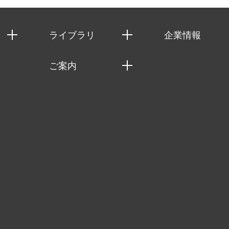
ライブラリ
企業情報
経済調査
私たちの想い
ご案内
レポート
社長メッセージ
セミナー・イベント情報
コラム
会社概要
MUFGビジネスセミナー
ヘルス）
調査・研究報告書
企業理念
受託案件情報
クローズアップ
役員一覧
その他お申し込み
経営用語集
沿革
調査協力のお願い
）
受託・受注実績（官公庁関連）
組織図・本部部室紹介
メディア掲載・出演
インドネシア現地法人
寄稿記事
決算公告
書籍
業績ハイライト
アクセスマップ