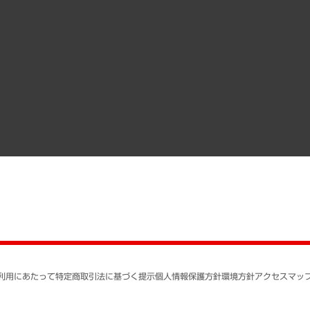
その他お申し込み
経営用語集
沿革
調査協力のお願い
）
受託・受注実績（官公庁関連）
組織図・本部部室紹介
メディア掲載・出演
インドネシア現地法人
寄稿記事
決算公告
書籍
業績ハイライト
アクセスマップ
個人情報保護方針
環境方針
サステナビリティ
特定商取引法に基づく
SNSアカウントコミュ
反社会的勢力に対する
利用にあたって
特定商取引法に基づく提示
個人情報保護方針
環境方針
アクセスマッ
個人情報の取り扱いに
書面による個人情報の