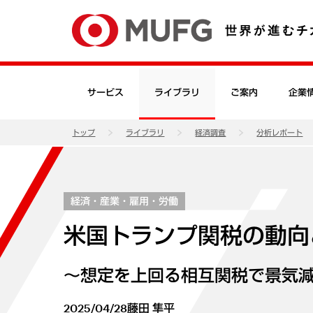
サービス
ライブラリ
ご案内
企業
トップ
ライブラリ
経済調査
分析レポート
経済・産業・雇用・労働
米国トランプ関税の動向
～想定を上回る相互関税で景気
2025/04/28
藤田 隼平