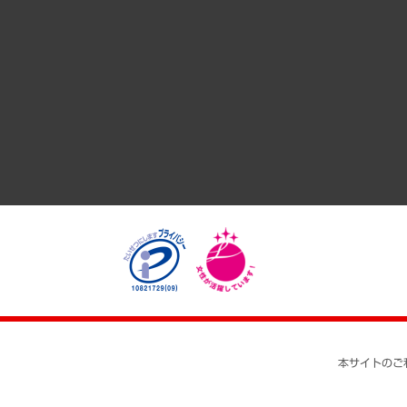
共生・ダイバーシティ
GRC（ガバナンス・リスク・コンプライアンス）・防災（政策
経済・産業・雇用・労働
医療・介護・福祉・教育・子ども
自治体経営・官民協働
まちづくり・観光・交通・スポーツ・スマートシティ
自然資源・農林水産業・食料システム
本サイトのご