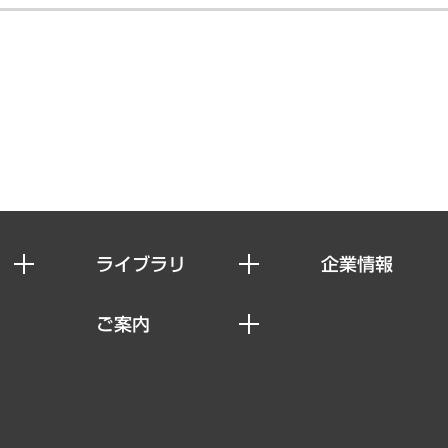
ライブラリ
企業情報
経済調査
私たちの想い
ご案内
レポート
社長メッセージ
セミナー・イベント情報
コラム
会社概要
MUFGビジネスセミナー
ヘルス）
調査・研究報告書
企業理念
受託案件情報
クローズアップ
役員一覧