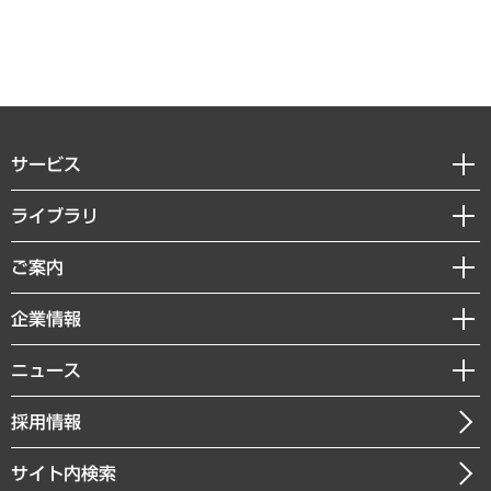
サービス
経営戦略
ライブラリ
組織・人事戦略
経済調査
ご案内
デジタルイノベーション
レポート
国際（グローバルビジネス・開発支援・国際戦略・グローバルヘルス）
セミナー・イベント情報
企業情報
コラム
サステナビリティ（環境・資源・エネルギー・ESG・人権）
MUFGビジネスセミナー
調査・研究報告書
私たちの想い
共生・ダイバーシティ
ニュース
受託案件情報
クローズアップ
社長メッセージ
GRC（ガバナンス・リスク・コンプライアンス）・防災（政策）
その他お申し込み
ニュースリリース
経営用語集
採用情報
会社概要
経済・産業・雇用・労働
調査協力のお願い
お知らせ
受託・受注実績（官公庁関連）
企業理念
医療・介護・福祉・教育・子ども
サイト内検索
メディア掲載・出演
役員一覧