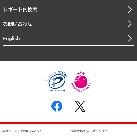
自治体経営・官民協働
寄稿記事
沿革
レポート内検索
まちづくり・観光・交通・スポーツ・スマートシティ
書籍
組織図・本部部室紹介
自然資源・農林水産業・食料システム
お問い合わせ
インドネシア現地法人
決算公告
English
業績ハイライト
アクセスマップ
個人情報保護方針
環境方針
サステナビリティ
特定商取引法に基づく表示
SNSアカウントコミュニティガイドライン
反社会的勢力に対する基本方針
個人情報の取り扱いについて
書面による個人情報の開示等の請求の手続きについて
本サイトのご利用にあたって
特定商取引法に基づく提示