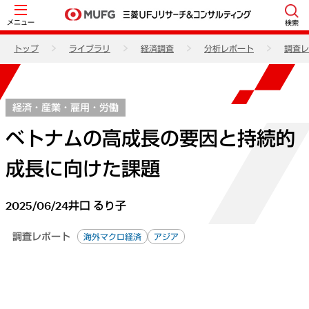
メニュー
検索
トップ
ライブラリ
経済調査
分析レポート
調査レ
経済・産業・雇用・労働
ベトナムの高成長の要因と持続的
成長に向けた課題
2025/06/24
井口 るり子
調査レポート
海外マクロ経済
アジア