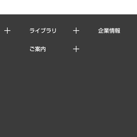
ライブラリ
企業情報
経済調査
私たちの想い
ご案内
レポート
社長メッセージ
セミナー・イベント情報
コラム
会社概要
MUFGビジネスセミナー
ヘルス）
調査・研究報告書
企業理念
受託案件情報
クローズアップ
役員一覧
その他お申し込み
経営用語集
沿革
調査協力のお願い
）
受託・受注実績（官公庁関連）
組織図・本部部室紹介
メディア掲載・出演
インドネシア現地法人
寄稿記事
決算公告
書籍
業績ハイライト