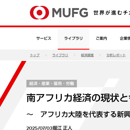
サービス
ライブラリ
ご案内
企業
トップ
ライブラリ
経済調査
分析レポート
経済・産業・雇用・労働
南アフリカ経済の現状と
～ アフリカ大陸を代表する新
2025/07/03
堀江 正人