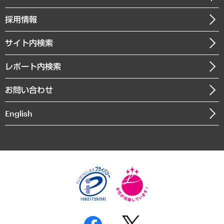
クローズアップ
社長メッセージ
GRC（ガバナンス・リスク・コンプライアンス）・防災（政策）
その他お申し込み
ニュースリリース
経営用語集
採用情報
会社概要
経済・産業・雇用・労働
調査協力のお願い
お知らせ
受託・受注実績（官公庁関連）
企業理念
医療・介護・福祉・教育・子ども
サイト内検索
メディア掲載・出演
役員一覧
自治体経営・官民協働
寄稿記事
沿革
レポート内検索
まちづくり・観光・交通・スポーツ・スマートシティ
書籍
組織図・本部部室紹介
自然資源・農林水産業・食料システム
お問い合わせ
インドネシア現地法人
決算公告
English
業績ハイライト
アクセスマップ
個人情報保護方針
環境方針
サステナビリティ
特定商取引法に基づく表示
SNSアカウントコミュニティガイドライン
反社会的勢力に対する基本方針