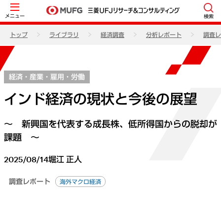
メニュー
検索
トップ
ライブラリ
経済調査
分析レポート
調査レ
経済・産業・雇用・労働
インド経済の現状と今後の展望
～ 新興国を代表する成長株、低所得国からの脱却が
課題 ～
2025/08/14
堀江 正人
調査レポート
海外マクロ経済