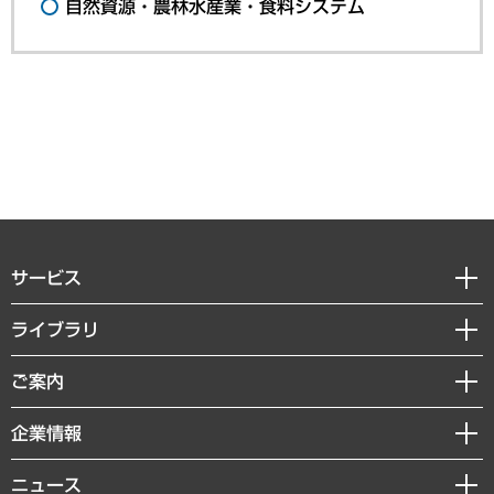
自然資源・農林水産業・食料システム
サービス
経営戦略
ライブラリ
組織・人事戦略
経済調査
ご案内
デジタルイノベーション
レポート
国際（グローバルビジネス・開発支援・国際戦略・グローバルヘルス）
セミナー・イベント情報
企業情報
コラム
サステナビリティ（環境・資源・エネルギー・ESG・人権）
MUFGビジネスセミナー
調査・研究報告書
私たちの想い
共生・ダイバーシティ
ニュース
受託案件情報