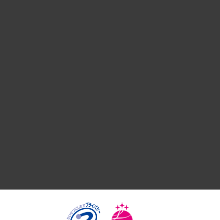
経営戦略
組織・人事戦略
デジタルイノベーション
国際（グローバルビジネス・開発支援・国際戦略・グローバル
サステナビリティ（環境・資源・エネルギー・ESG・人権）
共生・ダイバーシティ
GRC（ガバナンス・リスク・コンプライアンス）・防災（政策
経済・産業・雇用・労働
医療・介護・福祉・教育・子ども
自治体経営・官民協働
まちづくり・観光・交通・スポーツ・スマートシティ
自然資源・農林水産業・食料システム