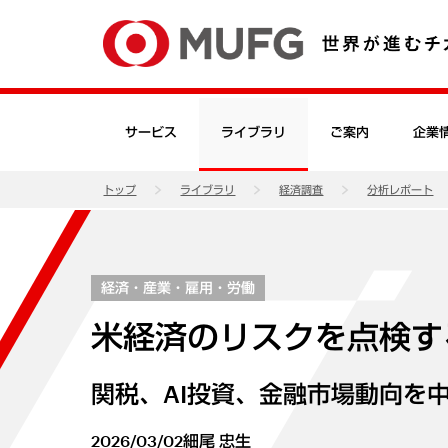
サービス
ライブラリ
ご案内
企業
トップ
ライブラリ
経済調査
分析レポート
経済・産業・雇用・労働
米経済のリスクを点検す
関税、AI投資、金融市場動向を
2026/03/02
細尾 忠生