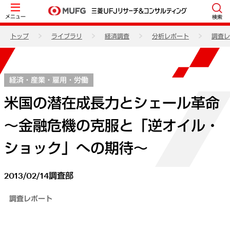
メニュー
検索
トップ
ライブラリ
経済調査
分析レポート
調査レ
経済・産業・雇用・労働
米国の潜在成長力とシェール革命
～金融危機の克服と「逆オイル・
ショック」への期待～
2013/02/14
調査部
調査レポート