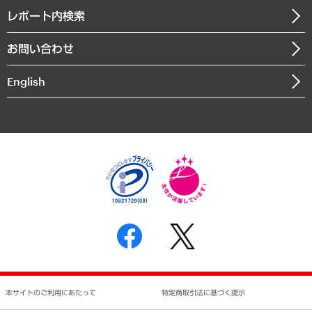
寄稿記事
沿革
レポート内検索
まちづくり・観光・交通・スポーツ・スマートシティ
書籍
組織図・本部部室紹介
自然資源・農林水産業・食料システム
お問い合わせ
インドネシア現地法人
決算公告
English
業績ハイライト
アクセスマップ
個人情報保護方針
環境方針
サステナビリティ
特定商取引法に基づく表示
SNSアカウントコミュニティガイドライン
反社会的勢力に対する基本方針
個人情報の取り扱いについて
書面による個人情報の開示等の請求の手続きについて
本サイトのご利用にあたって
特定商取引法に基づく提示