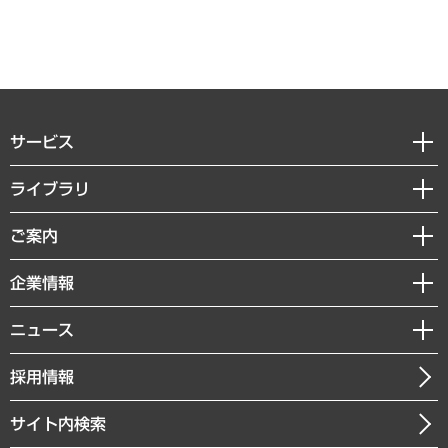
サービス
経営戦略
ライブラリ
組織・人事戦略
経済調査
ご案内
デジタルイノベーション
レポート
国際（グローバルビジネス・開発支援・国際戦略・グローバルヘルス）
セミナー・イベント情報
企業情報
コラム
サステナビリティ（環境・資源・エネルギー・ESG・人権）
MUFGビジネスセミナー
調査・研究報告書
私たちの想い
共生・ダイバーシティ
ニュース
受託案件情報
クローズアップ
社長メッセージ
GRC（ガバナンス・リスク・コンプライアンス）・防災（政策）
その他お申し込み
ニュースリリース
経営用語集
採用情報
会社概要
経済・産業・雇用・労働
調査協力のお願い
お知らせ
受託・受注実績（官公庁関連）
企業理念
医療・介護・福祉・教育・子ども
サイト内検索
メディア掲載・出演
役員一覧
自治体経営・官民協働