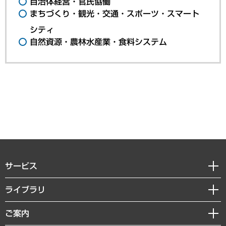
自治体経営・官民協働
まちづくり・観光・交通・スポーツ・スマート
シティ
自然資源・農林水産業・食料システム
サービス
経営戦略
ライブラリ
組織・人事戦略
経済調査
ご案内
デジタルイノベーション
レポート