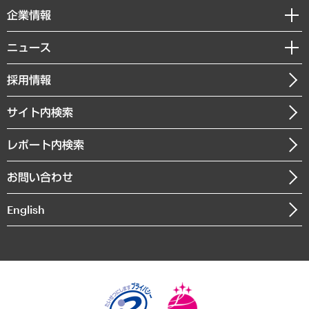
国際（グローバルビジネス・開発支援・国際戦略・グローバルヘルス）
セミナー・イベント情報
企業情報
コラム
サステナビリティ（環境・資源・エネルギー・ESG・人権）
MUFGビジネスセミナー
調査・研究報告書
私たちの想い
共生・ダイバーシティ
ニュース
受託案件情報
クローズアップ
社長メッセージ
GRC（ガバナンス・リスク・コンプライアンス）・防災（政策）
その他お申し込み
ニュースリリース
経営用語集
採用情報
会社概要
経済・産業・雇用・労働
調査協力のお願い
お知らせ
受託・受注実績（官公庁関連）
企業理念
医療・介護・福祉・教育・子ども
サイト内検索
メディア掲載・出演
役員一覧
自治体経営・官民協働
寄稿記事
沿革
レポート内検索
まちづくり・観光・交通・スポーツ・スマートシティ
書籍
組織図・本部部室紹介
自然資源・農林水産業・食料システム
お問い合わせ
インドネシア現地法人
決算公告
English
業績ハイライト
アクセスマップ
個人情報保護方針
環境方針
サステナビリティ