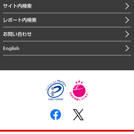
企業理念
医療・介護・福祉・教育・子ども
サイト内検索
メディア掲載・出演
役員一覧
自治体経営・官民協働
寄稿記事
沿革
レポート内検索
まちづくり・観光・交通・スポーツ・スマートシティ
書籍
組織図・本部部室紹介
自然資源・農林水産業・食料システム
お問い合わせ
インドネシア現地法人
決算公告
English
業績ハイライト
アクセスマップ
個人情報保護方針
環境方針
サステナビリティ
特定商取引法に基づく表示
SNSアカウントコミュニティガイドライン
反社会的勢力に対する基本方針
個人情報の取り扱いについて
書面による個人情報の開示等の請求の手続きについて