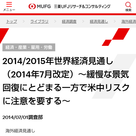
メニュー
検索
トップ
ライブラリ
経済調査
経済見通し
海外経済
経済・産業・雇用・労働
2014/2015年世界経済見通し
（2014年7月改定）～緩慢な景気
回復にとどまる一方で米中リスク
に注意を要する～
2014/07/01
調査部
海外経済見通し