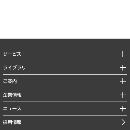
サービス
経営戦略
ライブラリ
組織・人事戦略
経済調査
ご案内
デジタルイノベーション
レポート
国際（グローバルビジネス・開発支援・国際戦略・グローバルヘルス）
セミナー・イベント情報
企業情報
コラム
サステナビリティ（環境・資源・エネルギー・ESG・人権）
MUFGビジネスセミナー
調査・研究報告書
私たちの想い
共生・ダイバーシティ
ニュース
受託案件情報
クローズアップ
社長メッセージ
GRC（ガバナンス・リスク・コンプライアンス）・防災（政策）
その他お申し込み
ニュースリリース
経営用語集
採用情報
会社概要
経済・産業・雇用・労働
調査協力のお願い
お知らせ
受託・受注実績（官公庁関連）