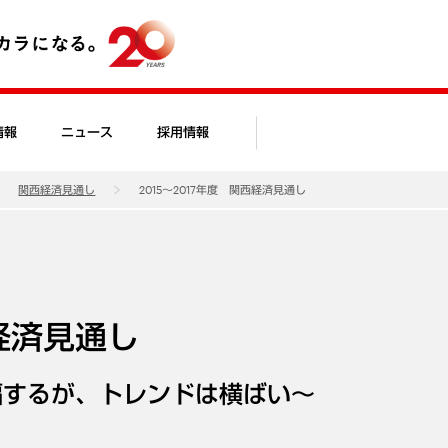
情報
ニュース
採用情報
関西経済見通し
2015～2017年度 関西経済見通し
西経済見通し
幅するが、トレンドは横ばい～