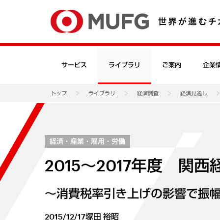
サービス
ライブラリ
ご案内
企業
トップ
ライブラリ
経済調査
経済見通し
経済・産業・雇用・労働
2015～2017年度 関
～消費税率引き上げの影響で振
2015/12/17
塚田 裕昭