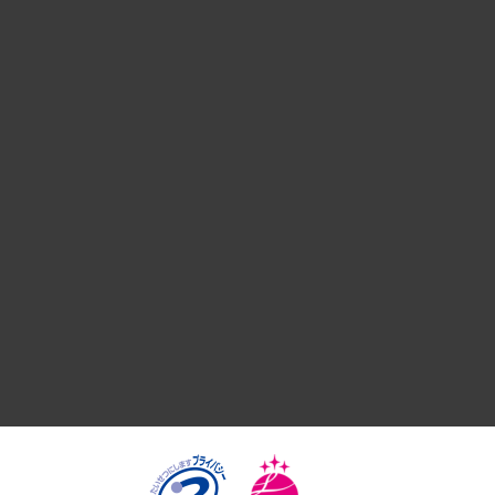
経営戦略
組織・人事戦略
デジタルイノベーション
国際（グローバルビジネス・開発支援・国際戦略・グローバル
サステナビリティ（環境・資源・エネルギー・ESG・人権）
共生・ダイバーシティ
GRC（ガバナンス・リスク・コンプライアンス）・防災（政策
経済・産業・雇用・労働
医療・介護・福祉・教育・子ども
自治体経営・官民協働
まちづくり・観光・交通・スポーツ・スマートシティ
自然資源・農林水産業・食料システム