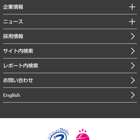
国際（グローバルビジネス・開発支援・国際戦略・グローバルヘルス）
セミナー・イベント情報
企業情報
コラム
サステナビリティ（環境・資源・エネルギー・ESG・人権）
MUFGビジネスセミナー
調査・研究報告書
私たちの想い
共生・ダイバーシティ
ニュース
受託案件情報
クローズアップ
社長メッセージ
GRC（ガバナンス・リスク・コンプライアンス）・防災（政策）
その他お申し込み
ニュースリリース
経営用語集
採用情報
会社概要
経済・産業・雇用・労働
調査協力のお願い
お知らせ
受託・受注実績（官公庁関連）
企業理念
医療・介護・福祉・教育・子ども
サイト内検索
メディア掲載・出演
役員一覧
自治体経営・官民協働
寄稿記事
沿革
レポート内検索
まちづくり・観光・交通・スポーツ・スマートシティ
書籍
組織図・本部部室紹介
自然資源・農林水産業・食料システム
お問い合わせ
インドネシア現地法人
決算公告
English
業績ハイライト
アクセスマップ
個人情報保護方針
環境方針
サステナビリティ