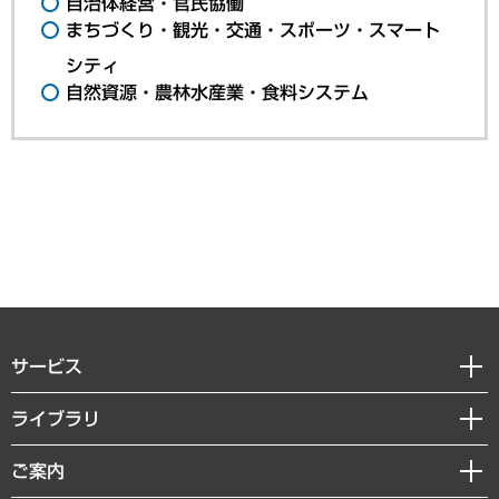
自治体経営・官民協働
まちづくり・観光・交通・スポーツ・スマート
シティ
自然資源・農林水産業・食料システム
サービス
経営戦略
ライブラリ
組織・人事戦略
経済調査
ご案内
デジタルイノベーション
レポート