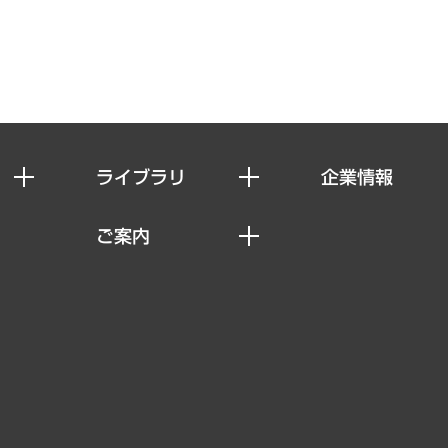
ライブラリ
企業情報
経済調査
私たちの想い
ご案内
レポート
社長メッセージ
セミナー・イベント情報
コラム
会社概要
MUFGビジネスセミナー
ヘルス）
調査・研究報告書
企業理念
受託案件情報
クローズアップ
役員一覧
その他お申し込み
経営用語集
沿革
調査協力のお願い
）
受託・受注実績（官公庁関連）
組織図・本部部室紹介
メディア掲載・出演
インドネシア現地法人