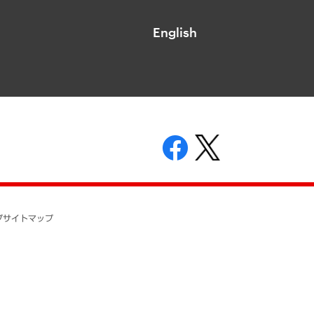
English
表示
ニティガイドライン
基本方針
プ
サイトマップ
ついて
開示等の請求の手続きについて