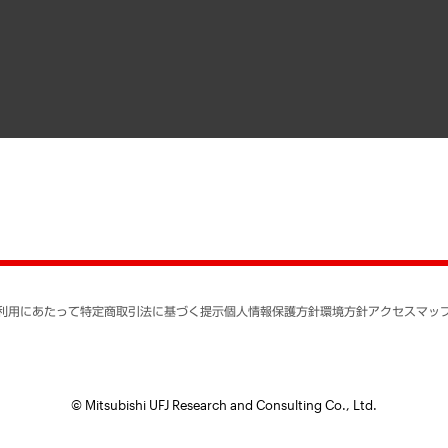
寄稿記事
決算公告
書籍
業績ハイライト
アクセスマップ
個人情報保護方針
環境方針
サステナビリティ
特定商取引法に基づく
SNSアカウントコミュ
反社会的勢力に対する
利用にあたって
特定商取引法に基づく提示
個人情報保護方針
環境方針
アクセスマッ
個人情報の取り扱いに
書面による個人情報の
© Mitsubishi UFJ Research and Consulting Co., Ltd.