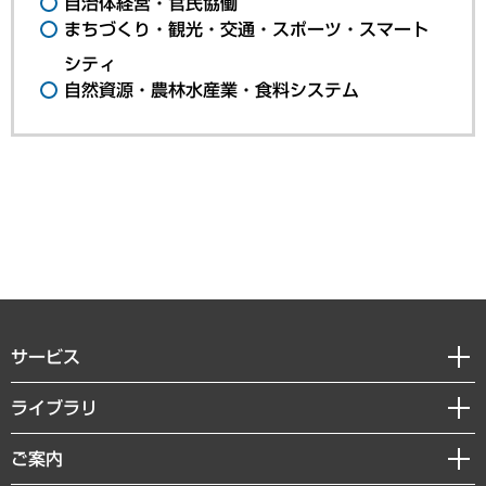
自治体経営・官民協働
まちづくり・観光・交通・スポーツ・スマート
シティ
自然資源・農林水産業・食料システム
サービス
経営戦略
ライブラリ
組織・人事戦略
経済調査
ご案内
デジタルイノベーション
レポート