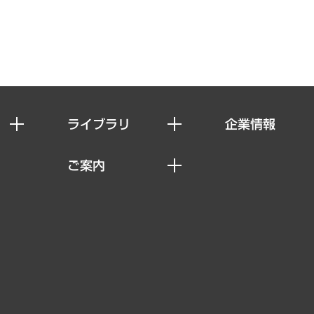
ライブラリ
企業情報
経済調査
私たちの想い
ご案内
レポート
社長メッセージ
セミナー・イベント情報
コラム
会社概要
MUFGビジネスセミナー
ヘルス）
調査・研究報告書
企業理念
受託案件情報
クローズアップ
役員一覧
その他お申し込み
経営用語集
沿革
調査協力のお願い
）
受託・受注実績（官公庁関連）
組織図・本部部室紹介
メディア掲載・出演
インドネシア現地法人