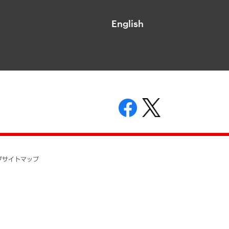
English
表示
ニティガイドライン
基本方針
プ
サイトマップ
ついて
開示等の請求の手続きについて