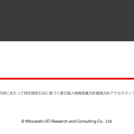
寄稿記事
決算公告
書籍
業績ハイライト
アクセスマップ
個人情報保護方針
環境方針
サステナビリティ
特定商取引法に基づく
SNSアカウントコミュ
反社会的勢力に対する
利用にあたって
特定商取引法に基づく提示
個人情報保護方針
環境方針
アクセスマッ
個人情報の取り扱いに
書面による個人情報の
© Mitsubishi UFJ Research and Consulting Co., Ltd.