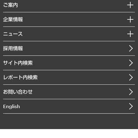
経済調査
ご案内
デジタルイノベーション
レポート
国際（グローバルビジネス・開発支援・国際戦略・グローバルヘルス）
セミナー・イベント情報
企業情報
コラム
サステナビリティ（環境・資源・エネルギー・ESG・人権）
MUFGビジネスセミナー
調査・研究報告書
私たちの想い
共生・ダイバーシティ
ニュース
受託案件情報
クローズアップ
社長メッセージ
GRC（ガバナンス・リスク・コンプライアンス）・防災（政策）
その他お申し込み
ニュースリリース
経営用語集
採用情報
会社概要
経済・産業・雇用・労働
調査協力のお願い
お知らせ
受託・受注実績（官公庁関連）
企業理念
医療・介護・福祉・教育・子ども
サイト内検索
メディア掲載・出演
役員一覧
自治体経営・官民協働
寄稿記事
沿革
レポート内検索
まちづくり・観光・交通・スポーツ・スマートシティ
書籍
組織図・本部部室紹介
自然資源・農林水産業・食料システム
お問い合わせ
インドネシア現地法人
決算公告
English
業績ハイライト
アクセスマップ
個人情報保護方針
環境方針