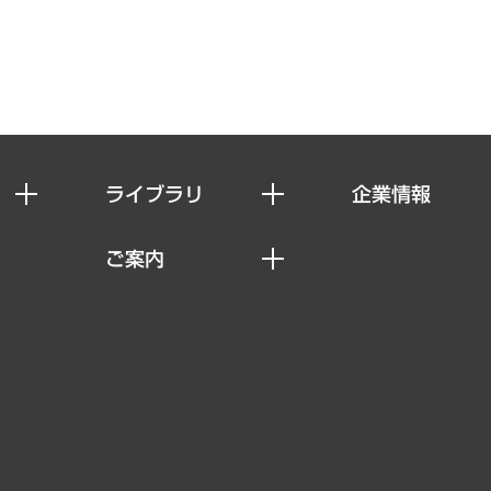
ライブラリ
企業情報
経済調査
私たちの想い
ご案内
レポート
社長メッセージ
セミナー・イベント情報
コラム
会社概要
MUFGビジネスセミナー
ヘルス）
調査・研究報告書
企業理念
受託案件情報
クローズアップ
役員一覧
その他お申し込み
経営用語集
沿革
調査協力のお願い
）
受託・受注実績（官公庁関連）
組織図・本部部室紹介
メディア掲載・出演
インドネシア現地法人