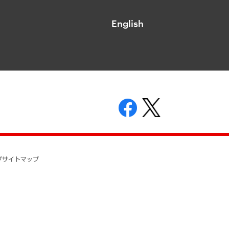
English
表示
ニティガイドライン
基本方針
プ
サイトマップ
ついて
開示等の請求の手続きについて