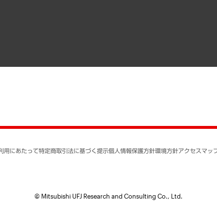
寄稿記事
決算公告
書籍
業績ハイライト
アクセスマップ
個人情報保護方針
環境方針
サステナビリティ
特定商取引法に基づく
SNSアカウントコミュ
反社会的勢力に対する
利用にあたって
特定商取引法に基づく提示
個人情報保護方針
環境方針
アクセスマッ
個人情報の取り扱いに
書面による個人情報の
© Mitsubishi UFJ Research and Consulting Co., Ltd.