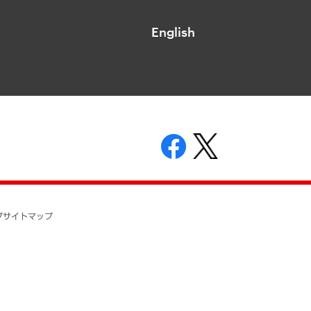
English
表示
ニティガイドライン
基本方針
プ
サイトマップ
ついて
開示等の請求の手続きについて