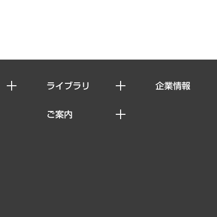
ライブラリ
企業情報
経済調査
私たちの想い
ご案内
レポート
社長メッセージ
セミナー・イベント情報
コラム
会社概要
MUFGビジネスセミナー
ヘルス）
調査・研究報告書
企業理念
受託案件情報
クローズアップ
役員一覧
その他お申し込み
経営用語集
沿革
調査協力のお願い
）
受託・受注実績（官公庁関連）
組織図・本部部室紹介
メディア掲載・出演
インドネシア現地法人