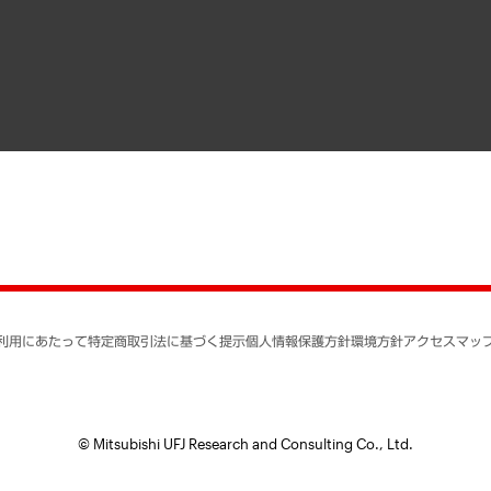
寄稿記事
決算公告
書籍
業績ハイライト
アクセスマップ
個人情報保護方針
環境方針
サステナビリティ
特定商取引法に基づく
SNSアカウントコミュ
反社会的勢力に対する
利用にあたって
特定商取引法に基づく提示
個人情報保護方針
環境方針
アクセスマッ
個人情報の取り扱いに
書面による個人情報の
© Mitsubishi UFJ Research and Consulting Co., Ltd.