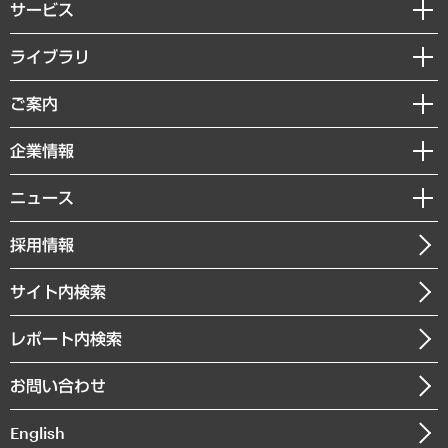
サービス
経営戦略
ライブラリ
組織・人事戦略
経済調査
ご案内
デジタルイノベーション
レポート
国際（グローバルビジネス・開発支援・国際戦略・グローバルヘルス）
セミナー・イベント情報
企業情報
コラム
サステナビリティ（環境・資源・エネルギー・ESG・人権）
MUFGビジネスセミナー
調査・研究報告書
私たちの想い
共生・ダイバーシティ
ニュース
受託案件情報
クローズアップ
社長メッセージ
GRC（ガバナンス・リスク・コンプライアンス）・防災（政策）
その他お申し込み
ニュースリリース
経営用語集
採用情報
会社概要
経済・産業・雇用・労働
調査協力のお願い
お知らせ
受託・受注実績（官公庁関連）
企業理念
医療・介護・福祉・教育・子ども
サイト内検索
メディア掲載・出演
役員一覧
自治体経営・官民協働
寄稿記事
沿革
レポート内検索
まちづくり・観光・交通・スポーツ・スマートシティ
書籍
組織図・本部部室紹介
自然資源・農林水産業・食料システム
お問い合わせ
インドネシア現地法人
決算公告
English