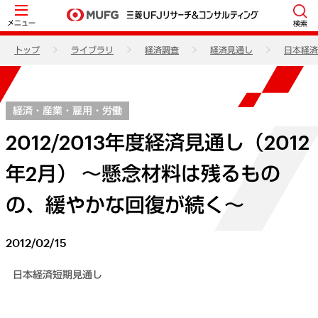
メニュー
検索
トップ
ライブラリ
経済調査
経済見通し
日本経済
経済・産業・雇用・労働
2012/2013年度経済見通し（2012
年2月） ～懸念材料は残るもの
の、緩やかな回復が続く～
2012/02/15
日本経済短期見通し