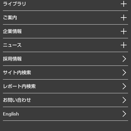
経営戦略
ライブラリ
組織・人事戦略
経済調査
ご案内
デジタルイノベーション
レポート
国際（グローバルビジネス・開発支援・国際戦略・グローバルヘルス）
セミナー・イベント情報
企業情報
コラム
サステナビリティ（環境・資源・エネルギー・ESG・人権）
MUFGビジネスセミナー
調査・研究報告書
私たちの想い
共生・ダイバーシティ
ニュース
受託案件情報
クローズアップ
社長メッセージ
GRC（ガバナンス・リスク・コンプライアンス）・防災（政策）
その他お申し込み
ニュースリリース
経営用語集
採用情報
会社概要
経済・産業・雇用・労働
調査協力のお願い
お知らせ
受託・受注実績（官公庁関連）
企業理念
医療・介護・福祉・教育・子ども
サイト内検索
メディア掲載・出演
役員一覧
自治体経営・官民協働
寄稿記事
沿革
レポート内検索
まちづくり・観光・交通・スポーツ・スマートシティ
書籍
組織図・本部部室紹介
自然資源・農林水産業・食料システム
お問い合わせ
インドネシア現地法人
決算公告
English
業績ハイライト
アクセスマップ