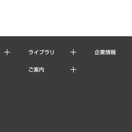
ライブラリ
企業情報
経済調査
私たちの想い
ご案内
レポート
社長メッセージ
セミナー・イベント情報
コラム
会社概要
MUFGビジネスセミナー
ヘルス）
調査・研究報告書
企業理念
受託案件情報
クローズアップ
役員一覧
その他お申し込み
経営用語集
沿革
調査協力のお願い
）
受託・受注実績（官公庁関連）
組織図・本部部室紹介
メディア掲載・出演
インドネシア現地法人