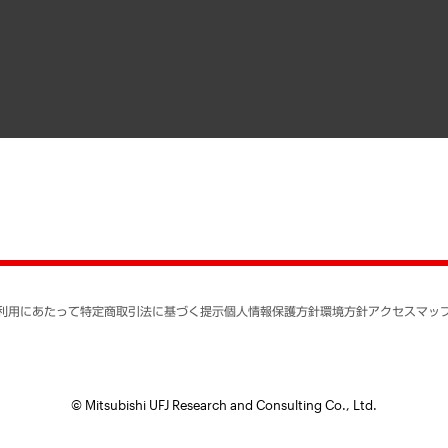
寄稿記事
決算公告
書籍
業績ハイライト
アクセスマップ
個人情報保護方針
環境方針
サステナビリティ
特定商取引法に基づく
SNSアカウントコミュ
反社会的勢力に対する
利用にあたって
特定商取引法に基づく提示
個人情報保護方針
環境方針
アクセスマッ
個人情報の取り扱いに
書面による個人情報の
© Mitsubishi UFJ Research and Consulting Co., Ltd.