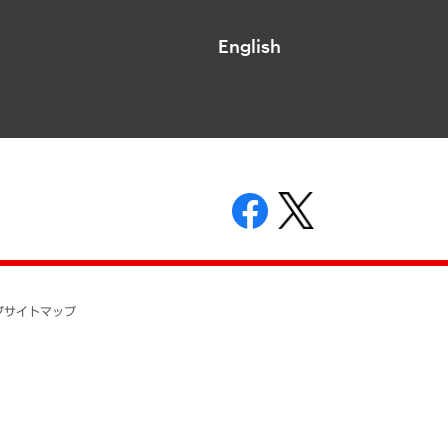
English
表示
ニティガイドライン
基本方針
プ
サイトマップ
ついて
開示等の請求の手続きについて