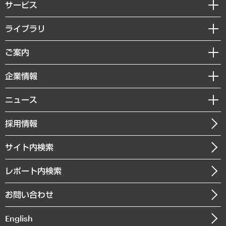
サービス
経営戦略
ライブラリ
組織・人事戦略
経済調査
ご案内
デジタルイノベーション
レポート
国際（グローバルビジネス・開発支援・国際戦略・グローバルヘルス）
セミナー・イベント情報
企業情報
コラム
サステナビリティ（環境・資源・エネルギー・ESG・人権）
MUFGビジネスセミナー
調査・研究報告書
私たちの想い
共生・ダイバーシティ
ニュース
受託案件情報
クローズアップ
社長メッセージ
GRC（ガバナンス・リスク・コンプライアンス）・防災（政策）
その他お申し込み
ニュースリリース
経営用語集
採用情報
会社概要
経済・産業・雇用・労働
調査協力のお願い
お知らせ
受託・受注実績（官公庁関連）
企業理念
医療・介護・福祉・教育・子ども
サイト内検索
メディア掲載・出演
役員一覧
自治体経営・官民協働
寄稿記事
沿革
レポート内検索
まちづくり・観光・交通・スポーツ・スマートシティ
書籍
組織図・本部部室紹介
自然資源・農林水産業・食料システム
お問い合わせ
インドネシア現地法人
決算公告
English