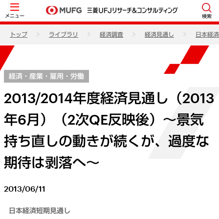
メニュー
検索
トップ
ライブラリ
経済調査
経済見通し
日本経済
経済・産業・雇用・労働
2013/2014年度経済見通し（2013
年6月）（2次QE反映後）～景気
持ち直しの動きが続くが、過度な
期待は剥落へ～
2013/06/11
日本経済短期見通し