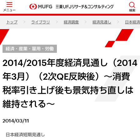
メニュー
検索
トップ
ライブラリ
経済調査
経済見通し
日本経済
経済・産業・雇用・労働
2014/2015年度経済見通し（2014
年3月）（2次QE反映後）～消費
税率引き上げ後も景気持ち直しは
維持される～
2014/03/11
日本経済短期見通し