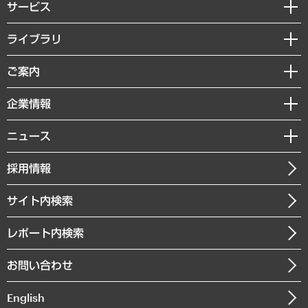
サービス
経営戦略
ライブラリ
組織・人事戦略
経済調査
ご案内
デジタルイノベーション
レポート
国際（グローバルビジネス・開発支援・国際戦略・グローバルヘルス）
セミナー・イベント情報
企業情報
コラム
サステナビリティ（環境・資源・エネルギー・ESG・人権）
MUFGビジネスセミナー
調査・研究報告書
私たちの想い
共生・ダイバーシティ
ニュース
受託案件情報
クローズアップ
社長メッセージ
GRC（ガバナンス・リスク・コンプライアンス）・防災（政策）
その他お申し込み
ニュースリリース
経営用語集
採用情報
会社概要
経済・産業・雇用・労働
調査協力のお願い
お知らせ
受託・受注実績（官公庁関連）
企業理念
医療・介護・福祉・教育・子ども
サイト内検索
メディア掲載・出演
役員一覧
自治体経営・官民協働
寄稿記事
沿革
レポート内検索
まちづくり・観光・交通・スポーツ・スマートシティ
書籍
組織図・本部部室紹介
自然資源・農林水産業・食料システム
お問い合わせ
インドネシア現地法人
決算公告
English