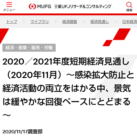
メニュー
検索
トップ
ライブラリ
経済調査
経済見通し
日本経済
経済・産業・雇用・労働
2020／2021年度短期経済見通し
（2020年11月）～感染拡大防止と
経済活動の両立をはかる中、景気
は緩やかな回復ペースにとどまる
～
2020/11/17
調査部