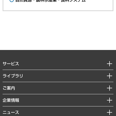
サービス
経営戦略
ライブラリ
組織・人事戦略
経済調査
ご案内
デジタルイノベーション
レポート
国際（グローバルビジネス・開発支援・国際戦略・グローバルヘルス）
セミナー・イベント情報
企業情報
コラム
サステナビリティ（環境・資源・エネルギー・ESG・人権）
MUFGビジネスセミナー
調査・研究報告書
私たちの想い
共生・ダイバーシティ
ニュース
受託案件情報
クローズアップ