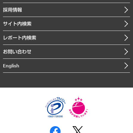
社長メッセージ
GRC（ガバナンス・リスク・コンプライアンス）・防災（政策）
その他お申し込み
ニュースリリース
経営用語集
採用情報
会社概要
経済・産業・雇用・労働
調査協力のお願い
お知らせ
受託・受注実績（官公庁関連）
企業理念
医療・介護・福祉・教育・子ども
サイト内検索
メディア掲載・出演
役員一覧
自治体経営・官民協働
寄稿記事
沿革
レポート内検索
まちづくり・観光・交通・スポーツ・スマートシティ
書籍
組織図・本部部室紹介
自然資源・農林水産業・食料システム
お問い合わせ
インドネシア現地法人
決算公告
English
業績ハイライト
アクセスマップ
個人情報保護方針
環境方針
サステナビリティ
特定商取引法に基づく表示
SNSアカウントコミュニティガイドライン
反社会的勢力に対する基本方針