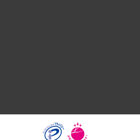
組織・人事戦略
デジタルイノベーション
国際（グローバルビジネス・開発支援・国際戦略・グローバル
サステナビリティ（環境・資源・エネルギー・ESG・人権）
共生・ダイバーシティ
GRC（ガバナンス・リスク・コンプライアンス）・防災（政策
経済・産業・雇用・労働
医療・介護・福祉・教育・子ども
自治体経営・官民協働
まちづくり・観光・交通・スポーツ・スマートシティ
自然資源・農林水産業・食料システム