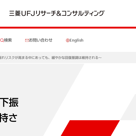
検索
お問い合わせ
English
景気下振れリスクが高まる中にあっても、緩やかな回復基調は維持される～
気下振
持さ