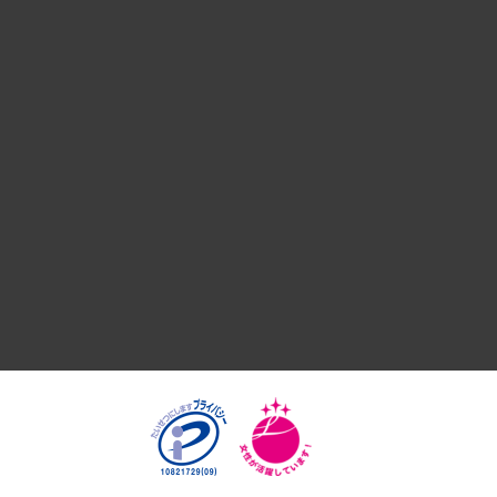
デジタルイノベーション
国際（グローバルビジネス・開発支援・国際戦略・グローバル
サステナビリティ（環境・資源・エネルギー・ESG・人権）
共生・ダイバーシティ
GRC（ガバナンス・リスク・コンプライアンス）・防災（政策
経済・産業・雇用・労働
医療・介護・福祉・教育・子ども
自治体経営・官民協働
まちづくり・観光・交通・スポーツ・スマートシティ
自然資源・農林水産業・食料システム