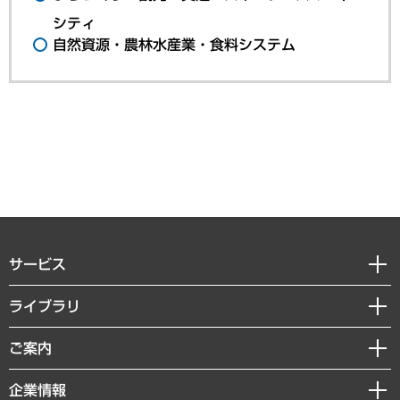
シティ
自然資源・農林水産業・食料システム
サービス
経営戦略
ライブラリ
組織・人事戦略
経済調査
ご案内
デジタルイノベーション
レポート
国際（グローバルビジネス・開発支援・国際戦略・グローバルヘルス）
セミナー・イベント情報
企業情報
コラム