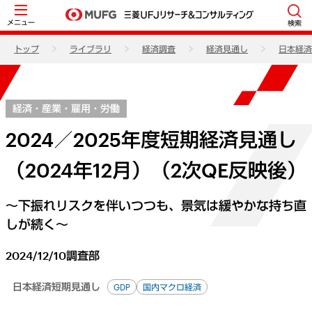
メニュー
検索
トップ
ライブラリ
経済調査
経済見通し
日本経済
経済・産業・雇用・労働
2024／2025年度短期経済見通し
（2024年12月）（2次QE反映後）
～下振れリスクを伴いつつも、景気は緩やかな持ち直
しが続く～
2024/12/10
調査部
日本経済短期見通し
GDP
国内マクロ経済