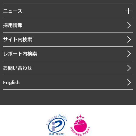
サステナビリティ（環境・資源・エネルギー・ESG・人権）
MUFGビジネスセミナー
調査・研究報告書
私たちの想い
共生・ダイバーシティ
ニュース
受託案件情報
クローズアップ
社長メッセージ
GRC（ガバナンス・リスク・コンプライアンス）・防災（政策）
その他お申し込み
ニュースリリース
経営用語集
採用情報
会社概要
経済・産業・雇用・労働
調査協力のお願い
お知らせ
受託・受注実績（官公庁関連）
企業理念
医療・介護・福祉・教育・子ども
サイト内検索
メディア掲載・出演
役員一覧
自治体経営・官民協働
寄稿記事
沿革
レポート内検索
まちづくり・観光・交通・スポーツ・スマートシティ
書籍
組織図・本部部室紹介
自然資源・農林水産業・食料システム
お問い合わせ
インドネシア現地法人
決算公告
English
業績ハイライト
アクセスマップ
個人情報保護方針
環境方針
サステナビリティ
特定商取引法に基づく表示