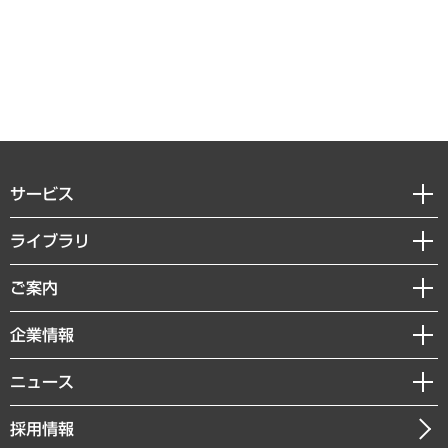
サービス
経営戦略
ライブラリ
組織・人事戦略
経済調査
ご案内
デジタルイノベーション
レポート
国際（グローバルビジネス・開発支援・国際戦略・グローバルヘルス）
セミナー・イベント情報
企業情報
コラム
サステナビリティ（環境・資源・エネルギー・ESG・人権）
MUFGビジネスセミナー
調査・研究報告書
私たちの想い
共生・ダイバーシティ
ニュース
受託案件情報
クローズアップ
社長メッセージ
GRC（ガバナンス・リスク・コンプライアンス）・防災（政策）
その他お申し込み
ニュースリリース
経営用語集
採用情報
会社概要
経済・産業・雇用・労働
調査協力のお願い