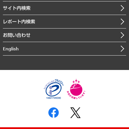
お知らせ
受託・受注実績（官公庁関連）
企業理念
医療・介護・福祉・教育・子ども
サイト内検索
メディア掲載・出演
役員一覧
自治体経営・官民協働
寄稿記事
沿革
レポート内検索
まちづくり・観光・交通・スポーツ・スマートシティ
書籍
組織図・本部部室紹介
自然資源・農林水産業・食料システム
お問い合わせ
インドネシア現地法人
決算公告
English
業績ハイライト
アクセスマップ
個人情報保護方針
環境方針
サステナビリティ
特定商取引法に基づく表示
SNSアカウントコミュニティガイドライン
反社会的勢力に対する基本方針
個人情報の取り扱いについて
書面による個人情報の開示等の請求の手続きについて