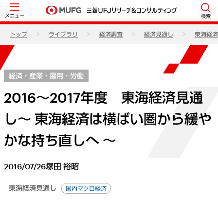
メニュー
検索
トップ
ライブラリ
経済調査
経済見通し
東海経済
経済・産業・雇用・労働
2016～2017年度 東海経済見通
し～ 東海経済は横ばい圏から緩や
かな持ち直しへ ～
2016/07/26
塚田 裕昭
東海経済見通し
国内マクロ経済