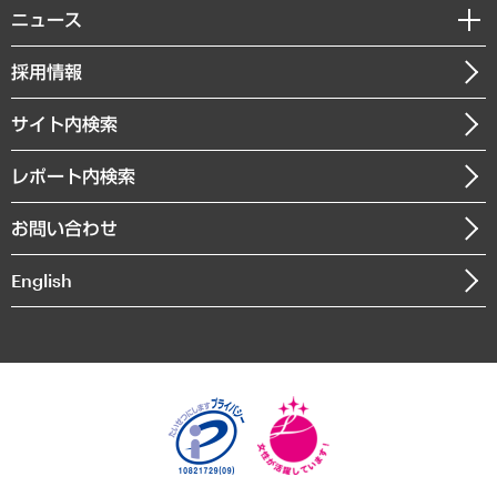
調査・研究報告書
私たちの想い
共生・ダイバーシティ
ニュース
受託案件情報
クローズアップ
社長メッセージ
GRC（ガバナンス・リスク・コンプライアンス）・防災（政策）
その他お申し込み
ニュースリリース
経営用語集
採用情報
会社概要
経済・産業・雇用・労働
調査協力のお願い
お知らせ
受託・受注実績（官公庁関連）
企業理念
医療・介護・福祉・教育・子ども
サイト内検索
メディア掲載・出演
役員一覧
自治体経営・官民協働
寄稿記事
沿革
レポート内検索
まちづくり・観光・交通・スポーツ・スマートシティ
書籍
組織図・本部部室紹介
自然資源・農林水産業・食料システム
お問い合わせ
インドネシア現地法人
決算公告
English
業績ハイライト
アクセスマップ
個人情報保護方針
環境方針
サステナビリティ
特定商取引法に基づく表示
SNSアカウントコミュニティガイドライン