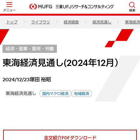
メニュー
検索
トップ
ライブラリ
経済調査
経済見通し
東海経済
経済・産業・雇用・労働
東海経済見通し(2024年12月）
2024/12/23
塚田 裕昭
東海経済見通し
国内マクロ経済
地域経済
全文紹介PDFダウンロード