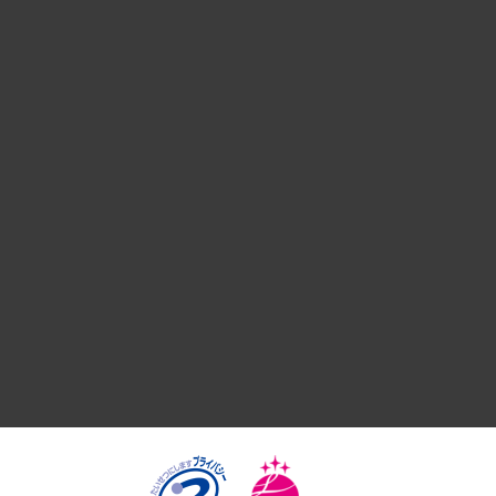
経営戦略
組織・人事戦略
デジタルイノベーション
国際（グローバルビジネス・開発支援・国際戦略・グローバル
サステナビリティ（環境・資源・エネルギー・ESG・人権）
共生・ダイバーシティ
GRC（ガバナンス・リスク・コンプライアンス）・防災（政策
経済・産業・雇用・労働
医療・介護・福祉・教育・子ども
自治体経営・官民協働
まちづくり・観光・交通・スポーツ・スマートシティ
自然資源・農林水産業・食料システム