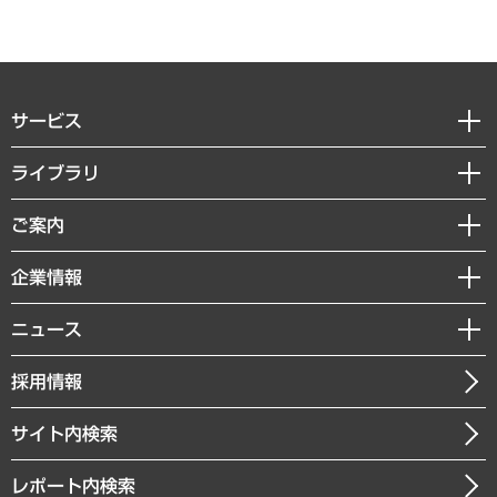
サービス
経営戦略
ライブラリ
組織・人事戦略
経済調査
ご案内
デジタルイノベーション
レポート
国際（グローバルビジネス・開発支援・国際戦略・グローバルヘルス）
セミナー・イベント情報
企業情報
コラム
サステナビリティ（環境・資源・エネルギー・ESG・人権）
MUFGビジネスセミナー
調査・研究報告書
私たちの想い
共生・ダイバーシティ
ニュース
受託案件情報
クローズアップ
社長メッセージ
GRC（ガバナンス・リスク・コンプライアンス）・防災（政策）
その他お申し込み
ニュースリリース
経営用語集
採用情報
会社概要
経済・産業・雇用・労働
調査協力のお願い
お知らせ
受託・受注実績（官公庁関連）
企業理念
医療・介護・福祉・教育・子ども
サイト内検索
メディア掲載・出演
役員一覧
自治体経営・官民協働
寄稿記事
沿革
レポート内検索
まちづくり・観光・交通・スポーツ・スマートシティ