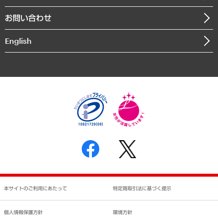
書籍
組織図・本部部室紹介
自然資源・農林水産業・食料システム
お問い合わせ
インドネシア現地法人
決算公告
English
業績ハイライト
アクセスマップ
個人情報保護方針
環境方針
サステナビリティ
特定商取引法に基づく表示
SNSアカウントコミュニティガイドライン
反社会的勢力に対する基本方針
個人情報の取り扱いについて
書面による個人情報の開示等の請求の手続きについて
本サイトのご利用にあたって
特定商取引法に基づく提示
個人情報保護方針
環境方針