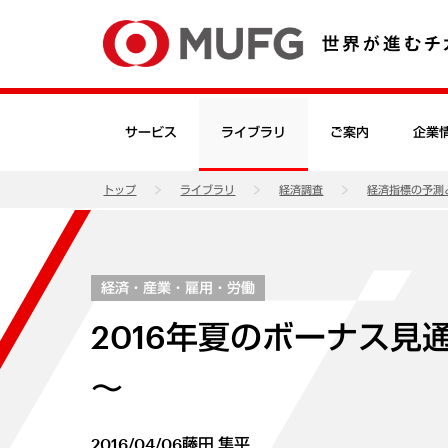
サービス
ライブラリ
ご案内
企業
トップ
ライブラリ
経済調査
経済指標の予測
経済・産業・雇用・労働
2016年夏のボーナス見
～
2016/04/06
藤田 隼平