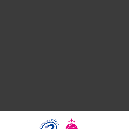
経営戦略
組織・人事戦略
デジタルイノベーション
国際（グローバルビジネス・開発支援・国際戦略・グローバル
サステナビリティ（環境・資源・エネルギー・ESG・人権）
共生・ダイバーシティ
GRC（ガバナンス・リスク・コンプライアンス）・防災（政策
経済・産業・雇用・労働
医療・介護・福祉・教育・子ども
自治体経営・官民協働
まちづくり・観光・交通・スポーツ・スマートシティ
自然資源・農林水産業・食料システム