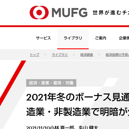
サービス
ライブラリ
ご案内
企業
トップ
ライブラリ
経済調査
経済指標の予測
経済・産業・雇用・労働
2021年冬のボーナス
造業・非製造業で明暗が
2021/11/10
小林 真一郎、丸山 健太