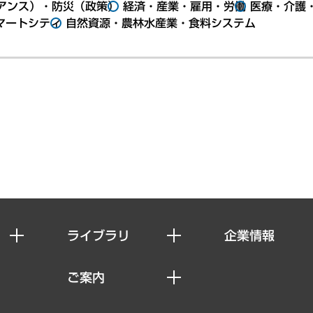
アンス）・防災（政策）
経済・産業・雇用・労働
医療・介護
マートシティ
自然資源・農林水産業・食料システム
ライブラリ
企業情報
経済調査
私たちの想い
ご案内
レポート
社長メッセージ
セミナー・イベント情報
コラム
会社概要