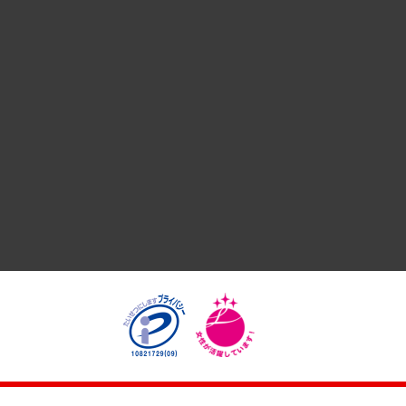
国際（グローバルビジネス・開発支援・国際戦略・グローバル
サステナビリティ（環境・資源・エネルギー・ESG・人権）
共生・ダイバーシティ
GRC（ガバナンス・リスク・コンプライアンス）・防災（政策
経済・産業・雇用・労働
医療・介護・福祉・教育・子ども
自治体経営・官民協働
まちづくり・観光・交通・スポーツ・スマートシティ
自然資源・農林水産業・食料システム