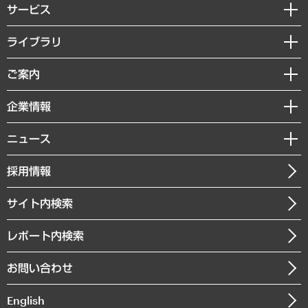
サービス
経営戦略
ライブラリ
組織・人事戦略
経済調査
ご案内
デジタルイノベーション
レポート
国際（グローバルビジネス・開発支援・国際戦略・グローバルヘルス）
セミナー・イベント情報
企業情報
コラム
サステナビリティ（環境・資源・エネルギー・ESG・人権）
MUFGビジネスセミナー
調査・研究報告書
私たちの想い
共生・ダイバーシティ
ニュース
受託案件情報
クローズアップ
社長メッセージ
GRC（ガバナンス・リスク・コンプライアンス）・防災（政策）
その他お申し込み
ニュースリリース
経営用語集
採用情報
会社概要
経済・産業・雇用・労働
調査協力のお願い
お知らせ
受託・受注実績（官公庁関連）
企業理念
医療・介護・福祉・教育・子ども
サイト内検索
メディア掲載・出演
役員一覧
自治体経営・官民協働
寄稿記事
沿革
レポート内検索
まちづくり・観光・交通・スポーツ・スマートシティ
書籍
組織図・本部部室紹介
自然資源・農林水産業・食料システム
お問い合わせ
インドネシア現地法人
決算公告
English