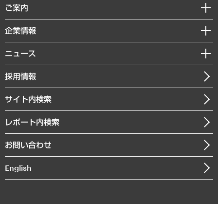
経済調査
ご案内
デジタルイノベーション
レポート
国際（グローバルビジネス・開発支援・国際戦略・グローバルヘルス）
セミナー・イベント情報
企業情報
コラム
サステナビリティ（環境・資源・エネルギー・ESG・人権）
MUFGビジネスセミナー
調査・研究報告書
私たちの想い
共生・ダイバーシティ
ニュース
受託案件情報
クローズアップ
社長メッセージ
GRC（ガバナンス・リスク・コンプライアンス）・防災（政策）
その他お申し込み
ニュースリリース
経営用語集
採用情報
会社概要
経済・産業・雇用・労働
調査協力のお願い
お知らせ
受託・受注実績（官公庁関連）
企業理念
医療・介護・福祉・教育・子ども
サイト内検索
メディア掲載・出演
役員一覧
自治体経営・官民協働
寄稿記事
沿革
レポート内検索
まちづくり・観光・交通・スポーツ・スマートシティ
書籍
組織図・本部部室紹介
自然資源・農林水産業・食料システム
お問い合わせ
インドネシア現地法人
決算公告
English
業績ハイライト
アクセスマップ
個人情報保護方針
環境方針