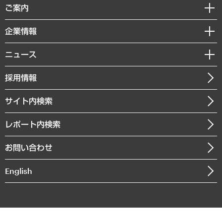
経済調査
ご案内
デジタルイノベーション
レポート
国際（グローバルビジネス・開発支援・国際戦略・グローバルヘルス）
セミナー・イベント情報
企業情報
コラム
サステナビリティ（環境・資源・エネルギー・ESG・人権）
MUFGビジネスセミナー
調査・研究報告書
私たちの想い
共生・ダイバーシティ
ニュース
受託案件情報
クローズアップ
社長メッセージ
GRC（ガバナンス・リスク・コンプライアンス）・防災（政策）
その他お申し込み
ニュースリリース
経営用語集
採用情報
会社概要
経済・産業・雇用・労働
調査協力のお願い
お知らせ
受託・受注実績（官公庁関連）
企業理念
医療・介護・福祉・教育・子ども
サイト内検索
メディア掲載・出演
役員一覧
自治体経営・官民協働
寄稿記事
沿革
レポート内検索
まちづくり・観光・交通・スポーツ・スマートシティ
書籍
組織図・本部部室紹介
自然資源・農林水産業・食料システム
お問い合わせ
インドネシア現地法人
決算公告
English
業績ハイライト
アクセスマップ
個人情報保護方針
環境方針