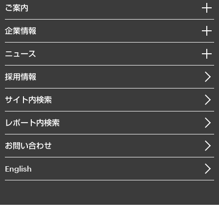
経済調査
ご案内
デジタルイノベーション
レポート
国際（グローバルビジネス・開発支援・国際戦略・グローバルヘルス）
セミナー・イベント情報
企業情報
コラム
サステナビリティ（環境・資源・エネルギー・ESG・人権）
MUFGビジネスセミナー
調査・研究報告書
私たちの想い
共生・ダイバーシティ
ニュース
受託案件情報
クローズアップ
社長メッセージ
GRC（ガバナンス・リスク・コンプライアンス）・防災（政策）
その他お申し込み
ニュースリリース
経営用語集
採用情報
会社概要
経済・産業・雇用・労働
調査協力のお願い
お知らせ
受託・受注実績（官公庁関連）
企業理念
医療・介護・福祉・教育・子ども
サイト内検索
メディア掲載・出演
役員一覧
自治体経営・官民協働
寄稿記事
沿革
レポート内検索
まちづくり・観光・交通・スポーツ・スマートシティ
書籍
組織図・本部部室紹介
自然資源・農林水産業・食料システム
お問い合わせ
インドネシア現地法人
決算公告
English
業績ハイライト
アクセスマップ
個人情報保護方針
環境方針