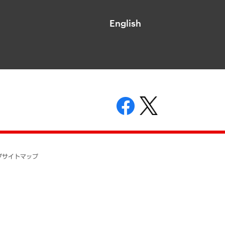
English
表示
ニティガイドライン
基本方針
プ
サイトマップ
ついて
開示等の請求の手続きについて