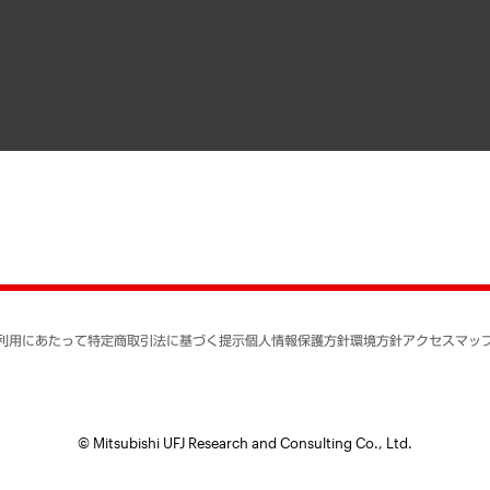
寄稿記事
決算公告
書籍
業績ハイライト
アクセスマップ
個人情報保護方針
環境方針
サステナビリティ
特定商取引法に基づく
SNSアカウントコミュ
反社会的勢力に対する
利用にあたって
特定商取引法に基づく提示
個人情報保護方針
環境方針
アクセスマッ
個人情報の取り扱いに
書面による個人情報の
© Mitsubishi UFJ Research and Consulting Co., Ltd.