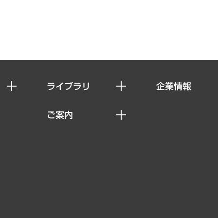
ライブラリ
企業情報
経済調査
私たちの想い
ご案内
レポート
社長メッセージ
セミナー・イベント情報
コラム
会社概要
MUFGビジネスセミナー
ヘルス）
調査・研究報告書
企業理念
受託案件情報
クローズアップ
役員一覧
その他お申し込み
経営用語集
沿革
調査協力のお願い
）
受託・受注実績（官公庁関連）
組織図・本部部室紹介
メディア掲載・出演
インドネシア現地法人