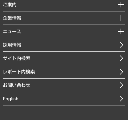
経済調査
ご案内
デジタルイノベーション
レポート
国際（グローバルビジネス・開発支援・国際戦略・グローバルヘルス）
セミナー・イベント情報
企業情報
コラム
サステナビリティ（環境・資源・エネルギー・ESG・人権）
MUFGビジネスセミナー
調査・研究報告書
私たちの想い
共生・ダイバーシティ
ニュース
受託案件情報
クローズアップ
社長メッセージ
GRC（ガバナンス・リスク・コンプライアンス）・防災（政策）
その他お申し込み
ニュースリリース
経営用語集
採用情報
会社概要
経済・産業・雇用・労働
調査協力のお願い
お知らせ
受託・受注実績（官公庁関連）
企業理念
医療・介護・福祉・教育・子ども
サイト内検索
メディア掲載・出演
役員一覧
自治体経営・官民協働
寄稿記事
沿革
レポート内検索
まちづくり・観光・交通・スポーツ・スマートシティ
書籍
組織図・本部部室紹介
自然資源・農林水産業・食料システム
お問い合わせ
インドネシア現地法人
決算公告
English
業績ハイライト
アクセスマップ
個人情報保護方針
環境方針