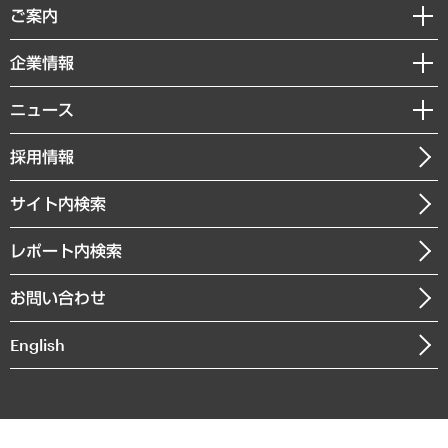
経済調査
ご案内
デジタルイノベーション
レポート
国際（グローバルビジネス・開発支援・国際戦略・グローバルヘルス）
セミナー・イベント情報
企業情報
コラム
サステナビリティ（環境・資源・エネルギー・ESG・人権）
MUFGビジネスセミナー
調査・研究報告書
私たちの想い
共生・ダイバーシティ
ニュース
受託案件情報
クローズアップ
社長メッセージ
GRC（ガバナンス・リスク・コンプライアンス）・防災（政策）
その他お申し込み
ニュースリリース
経営用語集
採用情報
会社概要
経済・産業・雇用・労働
調査協力のお願い
お知らせ
受託・受注実績（官公庁関連）
企業理念
医療・介護・福祉・教育・子ども
サイト内検索
メディア掲載・出演
役員一覧
自治体経営・官民協働
寄稿記事
沿革
レポート内検索
まちづくり・観光・交通・スポーツ・スマートシティ
書籍
組織図・本部部室紹介
自然資源・農林水産業・食料システム
お問い合わせ
インドネシア現地法人
決算公告
English
業績ハイライト
アクセスマップ
個人情報保護方針
環境方針