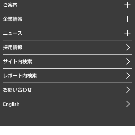
経済調査
ご案内
デジタルイノベーション
レポート
国際（グローバルビジネス・開発支援・国際戦略・グローバルヘルス）
セミナー・イベント情報
企業情報
コラム
サステナビリティ（環境・資源・エネルギー・ESG・人権）
MUFGビジネスセミナー
調査・研究報告書
私たちの想い
共生・ダイバーシティ
ニュース
受託案件情報
クローズアップ
社長メッセージ
GRC（ガバナンス・リスク・コンプライアンス）・防災（政策）
その他お申し込み
ニュースリリース
経営用語集
採用情報
会社概要
経済・産業・雇用・労働
調査協力のお願い
お知らせ
受託・受注実績（官公庁関連）
企業理念
医療・介護・福祉・教育・子ども
サイト内検索
メディア掲載・出演
役員一覧
自治体経営・官民協働
寄稿記事
沿革
レポート内検索
まちづくり・観光・交通・スポーツ・スマートシティ
書籍
組織図・本部部室紹介
自然資源・農林水産業・食料システム
お問い合わせ
インドネシア現地法人
決算公告
English
業績ハイライト
アクセスマップ
個人情報保護方針
環境方針