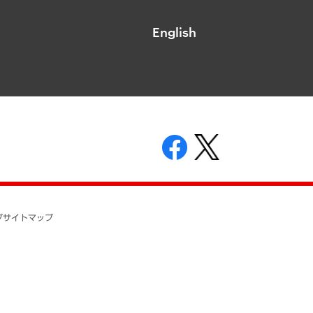
English
表示
ニティガイドライン
基本方針
プ
サイトマップ
ついて
開示等の請求の手続きについて