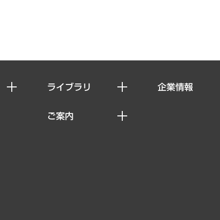
ライブラリ
企業情報
経済調査
私たちの想い
ご案内
レポート
社長メッセージ
セミナー・イベント情報
コラム
会社概要
MUFGビジネスセミナー
ヘルス）
調査・研究報告書
企業理念
受託案件情報
クローズアップ
役員一覧
その他お申し込み
経営用語集
沿革
調査協力のお願い
）
受託・受注実績（官公庁関連）
組織図・本部部室紹介
メディア掲載・出演
インドネシア現地法人