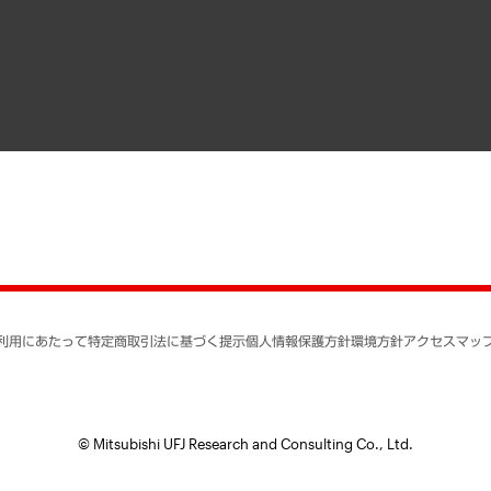
寄稿記事
決算公告
書籍
業績ハイライト
アクセスマップ
個人情報保護方針
環境方針
サステナビリティ
特定商取引法に基づく
SNSアカウントコミュ
反社会的勢力に対する
利用にあたって
特定商取引法に基づく提示
個人情報保護方針
環境方針
アクセスマッ
個人情報の取り扱いに
書面による個人情報の
© Mitsubishi UFJ Research and Consulting Co., Ltd.