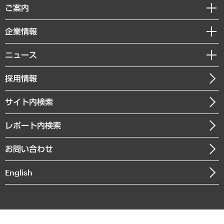
経済調査
ご案内
デジタルイノベーション
レポート
国際（グローバルビジネス・開発支援・国際戦略・グローバルヘルス）
セミナー・イベント情報
企業情報
コラム
サステナビリティ（環境・資源・エネルギー・ESG・人権）
MUFGビジネスセミナー
調査・研究報告書
私たちの想い
共生・ダイバーシティ
ニュース
受託案件情報
クローズアップ
社長メッセージ
GRC（ガバナンス・リスク・コンプライアンス）・防災（政策）
その他お申し込み
ニュースリリース
経営用語集
採用情報
会社概要
経済・産業・雇用・労働
調査協力のお願い
お知らせ
受託・受注実績（官公庁関連）
企業理念
医療・介護・福祉・教育・子ども
サイト内検索
メディア掲載・出演
役員一覧
自治体経営・官民協働
寄稿記事
沿革
レポート内検索
まちづくり・観光・交通・スポーツ・スマートシティ
書籍
組織図・本部部室紹介
自然資源・農林水産業・食料システム
お問い合わせ
インドネシア現地法人
決算公告
English
業績ハイライト
アクセスマップ
個人情報保護方針
環境方針