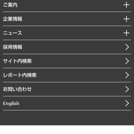
経済調査
ご案内
デジタルイノベーション
レポート
国際（グローバルビジネス・開発支援・国際戦略・グローバルヘルス）
セミナー・イベント情報
企業情報
コラム
サステナビリティ（環境・資源・エネルギー・ESG・人権）
MUFGビジネスセミナー
調査・研究報告書
私たちの想い
共生・ダイバーシティ
ニュース
受託案件情報
クローズアップ
社長メッセージ
GRC（ガバナンス・リスク・コンプライアンス）・防災（政策）
その他お申し込み
ニュースリリース
経営用語集
採用情報
会社概要
経済・産業・雇用・労働
調査協力のお願い
お知らせ
受託・受注実績（官公庁関連）
企業理念
医療・介護・福祉・教育・子ども
サイト内検索
メディア掲載・出演
役員一覧
自治体経営・官民協働
寄稿記事
沿革
レポート内検索
まちづくり・観光・交通・スポーツ・スマートシティ
書籍
組織図・本部部室紹介
自然資源・農林水産業・食料システム
お問い合わせ
インドネシア現地法人
決算公告
English
業績ハイライト
アクセスマップ
個人情報保護方針
環境方針